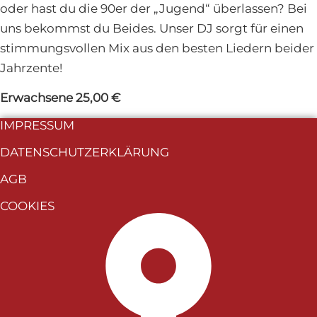
oder hast du die 90er der „Jugend“ überlassen? Bei
Herren, bitte rufen Sie uns
uns bekommst du Beides. Unser DJ sorgt für einen
nicht mit Fragen zum
stimmungsvollen Mix aus den besten Liedern beider
Niedrigwasser an. Wir fahren
Jahrzente!
nach Fahrplan. Wenn es zu
Ausfällen kommen sollte, wird
Erwachsene 25,00 €
es hier auf unserer Homepage
IMPRESSUM
stehen. Mit freundlichen
Grüßen Team WEISSE FLOTTE
DATENSCHUTZERKLÄRUNG
Duisburg
AGB
COOKIES
Schließen