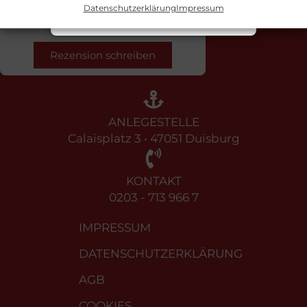
Schließen
Datenschutzerklärung
Impressum
1633 Bewertungen auf
G
o
o
g
l
e
Rezension schreiben
ANLEGESTELLE
Calaisplatz 3 • 47051 Duisburg
KONTAKT
0203 - 713 966 7
IMPRESSUM
DATENSCHUTZERKLÄRUNG
AGB
COOKIES