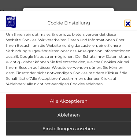
Verantwortlich für den Inhalt
Ingo Seehafer-Radschun
Hafenrundfahrt Büro
Cookie Einstellung
Information
Um Ihnen ein optimales Erlebnis zu bieten, verwendet diese
Umsatzsteuer-ID
Website Cookies. Wir verarbeiten Daten und Informationen über
DE352775473
Sehr geehrte Damen und
Ihren Besuch, um die Website richtig darzustellen, eine Sichere
Herren, bitte rufen Sie uns
Verbindung zu gewährleisten oder das Anzeigen von Informationen
aus zB. Google Maps zu ermöglichen. Der Schutz Ihrer Daten ist uns
Register
nicht mit Fragen zum
wichtig - daher können Sie frei entscheiden, welche Cookies wir bei
Amtsgericht Duisburg, HRB 35447
Ihrem Besuch auf dieser Website verwenden dürfen. Sie können
Niedrigwasser an. Wir fahren
dem Einsatz der nicht notwendigen Cookies mit dem Klick auf die
nach Fahrplan. Wenn es zu
Schaltfläche "Alle Akzeptieren" zustimmen oder per Klick auf
Vertretungsberechtigter
"Ablehnen" alle nicht notwendigen Cookies ablehnen.
Ausfällen kommen sollte, wird
Ingo Seehafer-Radschun
es hier auf unserer Homepage
Alle Akzeptieren
stehen. Mit freundlichen
Grüßen Team WEISSE FLOTTE
Ablehnen
Weisse Flotte Hafenrundfahrt
Duisburg
Duisburg GmbH
Einstellungen ansehen
4.3 / 5.0