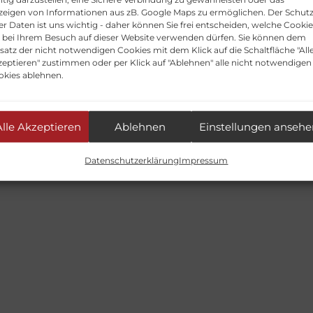
zeigen von Informationen aus zB. Google Maps zu ermöglichen. Der Schut
nicht mit Fragen zum Niedrigwasser an. Wir fahren
er Daten ist uns wichtig - daher können Sie frei entscheiden, welche Cooki
nach Fahrplan. Wenn es zu Ausfällen kommen sollte,
r bei Ihrem Besuch auf dieser Website verwenden dürfen. Sie können dem
satz der nicht notwendigen Cookies mit dem Klick auf die Schaltfläche "All
wird es hier auf unserer Homepage stehen. Mit
eptieren" zustimmen oder per Klick auf "Ablehnen" alle nicht notwendigen
freundlichen Grüßen Team WEISSE FLOTTE Duisbur
okies ablehnen.
powered by
Schließen
Alle Akzeptieren
Ablehnen
Einstellungen ansehe
Datenschutzerklärung
Impressum