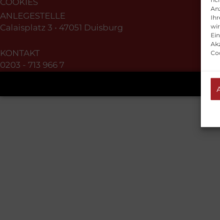
COOKIES
An
ANLEGESTELLE
Ihr
wi
Calaisplatz 3 • 47051 Duisburg
Ein
Akz
KONTAKT
Co
0203 - 713 966 7