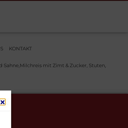
S
KONTAKT
d Sahne,Milchreis mit Zimt & Zucker, Stuten,