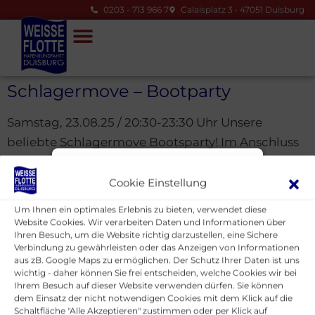
0203 - 713 966 7
Calaisplatz 3 • 47051 Duisburg
Schlagermove – Bootparty
Samstag, 23.08.25 / 20:30-23:30 Uhr Unsere
beliebte Schlagermove Bootsparty! Im Anschluss
After-Bootparty bis 01:00 Uhr. Weiter
Hafenrundfahrt Büro
Informationen finden Sie
Cookie Einstellung
Information
auf www.schlagermove.de. Erw. 35,00€
Um Ihnen ein optimales Erlebnis zu bieten, verwendet diese
Website Cookies. Wir verarbeiten Daten und Informationen über
Sehr geehrte Damen und
Ihren Besuch, um die Website richtig darzustellen, eine Sichere
Herren, bitte rufen Sie uns
Verbindung zu gewährleisten oder das Anzeigen von Informationen
Weisse Flotte Hafenrundfahrt
aus zB. Google Maps zu ermöglichen. Der Schutz Ihrer Daten ist uns
nicht mit Fragen zum
Duisburg GmbH
wichtig - daher können Sie frei entscheiden, welche Cookies wir bei
Ihrem Besuch auf dieser Website verwenden dürfen. Sie können
Niedrigwasser an. Wir fahren
4.3 / 5.0
dem Einsatz der nicht notwendigen Cookies mit dem Klick auf die
nach Fahrplan. Wenn es zu
Schaltfläche "Alle Akzeptieren" zustimmen oder per Klick auf