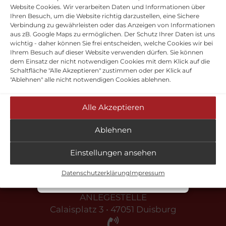
Songs von Künstlern wie John Lennon, den Doors
Website Cookies. Wir verarbeiten Daten und Informationen über
Sehr geehrte Damen und
Ihren Besuch, um die Website richtig darzustellen, eine Sichere
und Lou Reed.
Herren, bitte rufen Sie uns
Verbindung zu gewährleisten oder das Anzeigen von Informationen
aus zB. Google Maps zu ermöglichen. Der Schutz Ihrer Daten ist uns
Erwachsene 35,- Euro (auch Abendkasse).
nicht mit Fragen zum
wichtig - daher können Sie frei entscheiden, welche Cookies wir bei
Ihrem Besuch auf dieser Website verwenden dürfen. Sie können
Niedrigwasser an. Wir fahren
dem Einsatz der nicht notwendigen Cookies mit dem Klick auf die
nach Fahrplan. Wenn es zu
Schaltfläche "Alle Akzeptieren" zustimmen oder per Klick auf
Weisse Flotte Hafenrundfahrt
"Ablehnen" alle nicht notwendigen Cookies ablehnen.
Ausfällen kommen sollte, wird
Duisburg GmbH
es hier auf unserer Homepage
4.3 / 5.0
Alle Akzeptieren
stehen. Mit freundlichen
1633 Bewertungen auf
G
o
o
g
l
e
Grüßen Team WEISSE FLOTTE
Ablehnen
Duisburg
Rezension schreiben
Einstellungen ansehen
Schließen
Datenschutzerklärung
Impressum
ANLEGESTELLE
Calaisplatz 3 • 47051 Duisburg